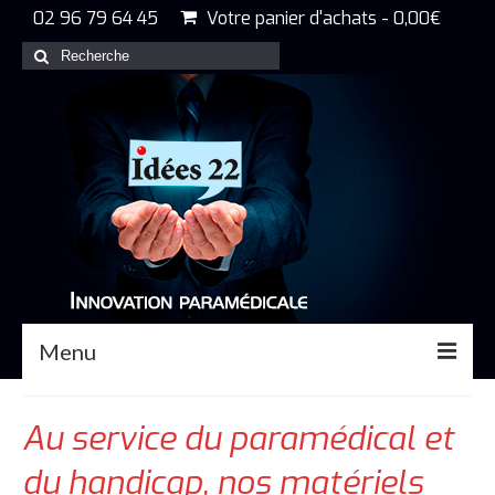
02 96 79 64 45
Votre panier d'achats
-
0,00
€
Rechercher
:
Menu
Accueil
Au service du paramédical et
Nos produits
du handicap, nos matériels