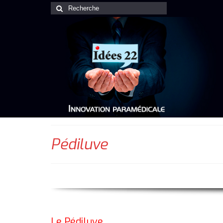
Rechercher
:
Pédiluve
Le Pédiluve