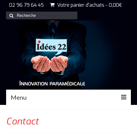
02 96 79 64 45
Votre panier d'achats
-
0,00
€
Rechercher
:
Menu
Accueil
Contact
Nos produits