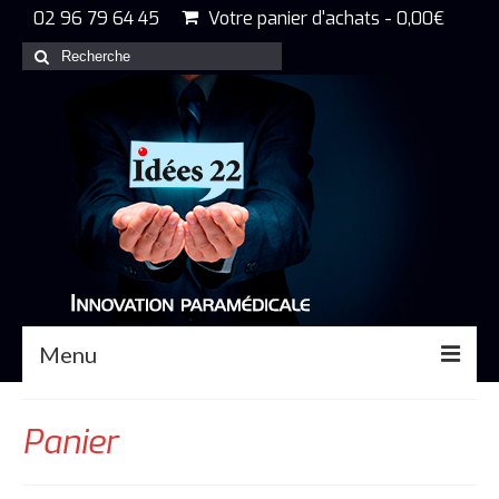
02 96 79 64 45
Votre panier d'achats
-
0,00
€
Rechercher
:
Menu
Accueil
Panier
Nos produits